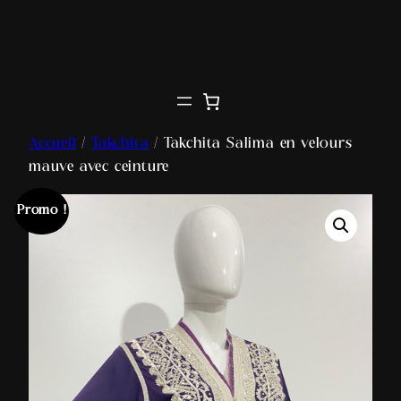
Accueil
/
Takchita
/ Takchita Salima en velours
mauve avec ceinture
Promo !