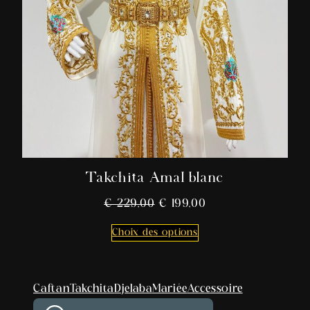
Takchita Amal blanc
€
229,00
€
199,00
Choix des options
Caftan
Takchita
Djelaba
Mariée
Accessoire