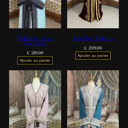
Takchita Azur
Takchita Velours
Nocturne
€
209,00
€
219,00
Ajouter au panier
Ajouter au panier