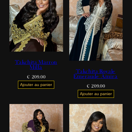
Takchita Marron
Milla
Takchita Royale
Émeraude Amira
€
209,00
Ajouter au panier
€
209,00
Ajouter au panier