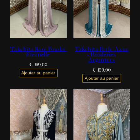
Takchita Rose Poudré
Takchita Perle Azur
Éternelle
– Broderies
Argentées
€
169,00
€
199,00
Ajouter au panier
Ajouter au panier