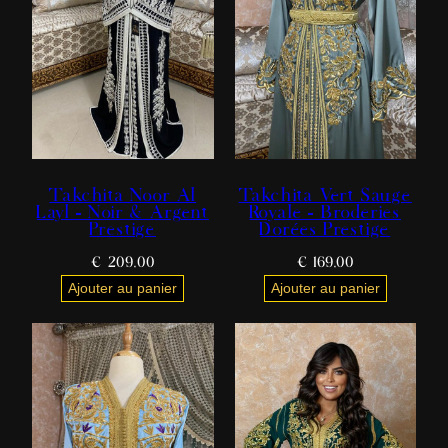
Takchita Noor Al
Takchita Vert Sauge
Layl – Noir & Argent
Royale – Broderies
Prestige
Dorées Prestige
€
209,00
€
169,00
Ajouter au panier
Ajouter au panier