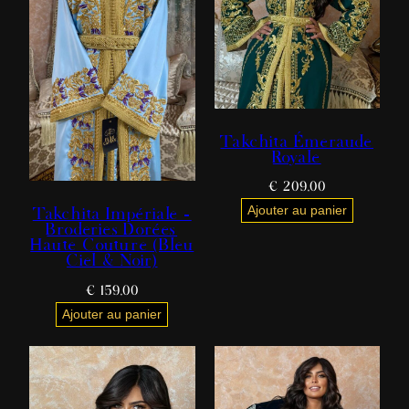
Takchita Émeraude
Royale
€
209,00
Takchita Impériale –
Ajouter au panier
Broderies Dorées
Haute Couture (Bleu
Ciel & Noir)
€
159,00
Ajouter au panier