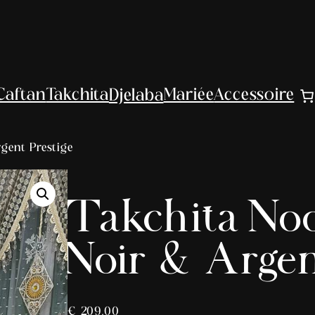
Djelaba
Caftan
Takchita
Mariée
Accessoire
gent Prestige
Takchita Noo
Noir & Argen
€
209,00