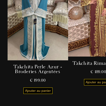
Takchita Rim
Takchita Perle Azur –
Broderies Argentées
€
189,0
€
199,00
Ajouter au pa
Ajouter au panier