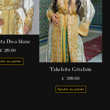
ta Diva blanc
€
219,00
uter au panier
Takchita Grizlain
€
389,00
Ajouter au panier