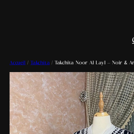
Accueil
/
Takchita
/ Takchita Noor Al Layl – Noir & Ar