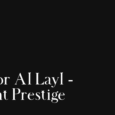
r Al Layl –
t Prestige