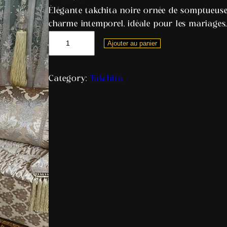
Élégante takchita noire ornée de somptueuses
charme intemporel, idéale pour les mariages,
Ajouter au panier
Category:
Takchita