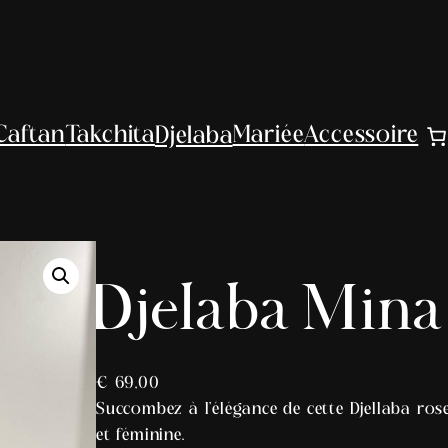
Djelaba
Caftan
Takchita
Mariée
Accessoire
Djelaba Mina
€
69,00
Succombez à l’élégance de cette Djellaba ros
et féminine.