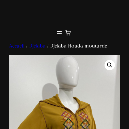
Accueil
/
Djelaba
/ Djelaba Houda moutarde